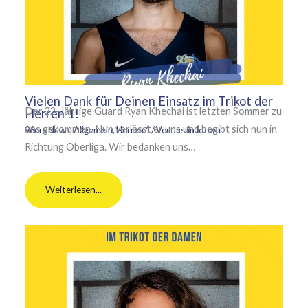
Vielen Dank für Deinen Einsatz im Trikot der
Der 22-Jährige Guard Ryan Khechai ist letzten Sommer zu
Herren 1!
uns gekommen. Nun verlässt er uns und begibt sich nun in
96ers News
,
Allgemein
,
Herren 1
/ Von
Justin Idowu
Richtung Oberliga. Wir bedanken uns…
Weiterlesen...