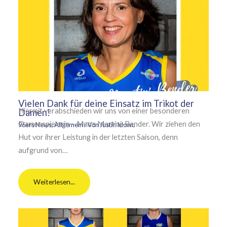
Vielen Dank für deine Einsatz im Trikot der
Hiermit verabschieden wir uns von einer besonderen
Damen!
Damenspielerin – Muna Martini-Bender. Wir ziehen den
96ers News
,
Allgemein
/ Von
Justin Idowu
Hut vor ihrer Leistung in der letzten Saison, denn
aufgrund von…
Weiterlesen...