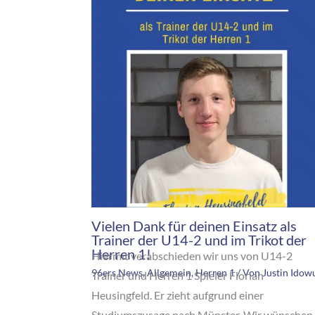
Vielen Dank für deinen Einsatz als
Trainer der U14-2 und im Trikot der
Herren 1!
Hiermit verabschieden wir uns von U14-2
96ers News
,
Allgemein
,
Herren 1
/ Von
Justin Idow
Trainer und Herren 1 Spieler Florian
Heusingfeld. Er zieht aufgrund einer
Studiumszusage nach Münster. Wir wünschen