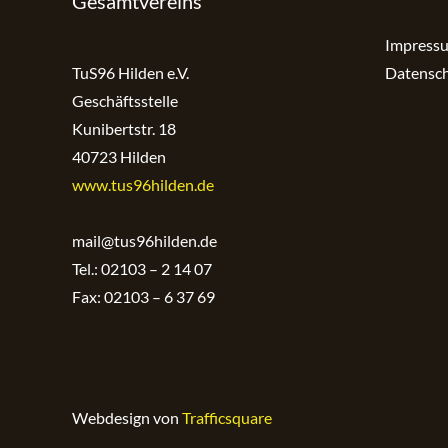
Gesamtvereins
Impress
TuS96 Hilden e.V.
Datensch
Geschäftsstelle
Kunibertstr. 18
40723 Hilden
www.tus96hilden.de
mail@tus96hilden.de
Tel.: 02103 – 2 14 07
Fax: 02103 – 6 37 69
Webdesign von
Trafficsquare