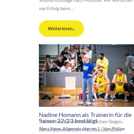
viel Erfolg beim…
Weiterlesen...
Nadine Homann als Trainerin für die
Saison 22/23 bestätigt
“Nach einer Saison mit deutlichen Siegen,
96ers News
,
Allgemein
,
Herren 1
/ Von
Philine
nervenaufreibenden Matches und einem