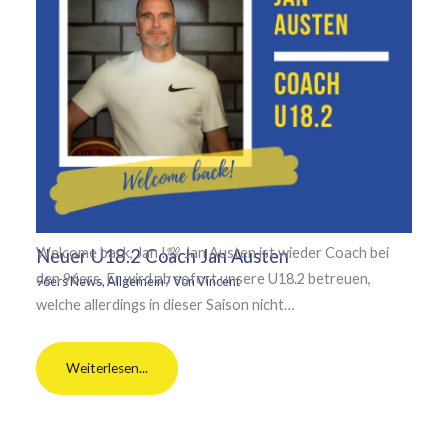
Welcome back, Jan !💯 Jan Austen ist wieder Coach bei
Neuer U18.2 Coach Jan Austen
den 96ers. Er wird ab sofort unsere U18.2 betreuen,
96ers News
,
Allgemein
/ Von
Vincent
welche allerdings in dieser Saison nicht…
Weiterlesen...