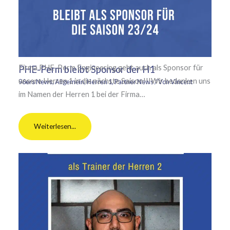
Firma PHE-Perm Engineering geht auch als Sponsor für
PHE-Perm bleibt Sponsor der H1
unsere Herren 1 in die nächste Saison!!!Wir bedanken uns
96ers News
,
Allgemein
,
Herren 1
,
Partner News
/ Von
Vincent
im Namen der Herren 1 bei der Firma…
Weiterlesen...