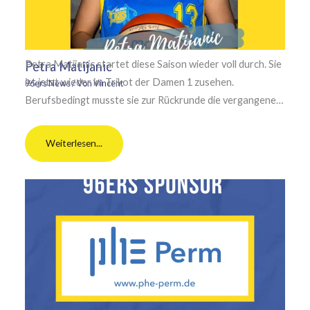
Petra Matijanic startet diese Saison wieder voll durch. Sie
Petra Matijanic
ist jetzt wieder im Trikot der Damen 1 zusehen.
96ers News
/ Von
Vincent
Berufsbedingt musste sie zur Rückrunde die vergangene…
Weiterlesen...