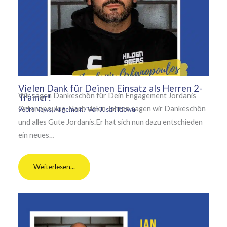
Vielen Dank für Deinen Einsatz als Herren 2-
Wir sagen Dankeschön für Dein Engagement Jordanis
Trainer!
Orfanopoulos. Nach vielen Jahren sagen wir Dankeschön
96ers News
,
Allgemein
/ Von
Justin Idowu
und alles Gute Jordanis.Er hat sich nun dazu entschieden
ein neues…
Weiterlesen...