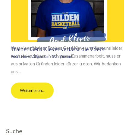
Unser langjähriger Trainer Gerd Klever verlässt uns leider
Trainer Gerd Klever verlässt die 96ers
nach vielen Jahren. Nach guter Zusammenarbeit, muss er
96ers News
,
Allgemein
/ Von
Vincent
aus privaten Gründen leider kürzer treten. Wir bedanken
uns…
Weiterlesen...
Suche