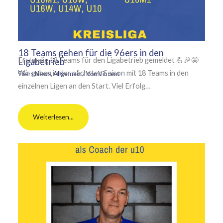
18 Teams gehen für die 96ers in den
Erstmalig 18 Teams für den Ligabetrieb gemeldet 💪🎉🤩
Ligabetrieb
Wir gehen in der nächsten Saison mit 18 Teams in den
96ers News
,
Allgemein
/ Von
Vincent
einzelnen Ligen an den Start. Viel Erfolg…
Weiterlesen...