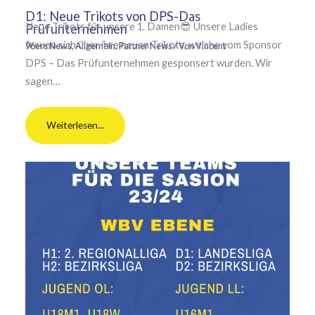
D1: Neue Trikots von DPS-Das
Neue Trikots für unsere 1. Damen😎 Unsere Ladies
Prüfunternehmen
freuen sich über ihre neuen Trikots, welche vom Sponsor
96ers News
,
Allgemein
,
Partner News
/ Von
Vincent
DPS – Das Prüfunternehmen gesponsert wurden. Wir
sagen…
Weiterlesen...