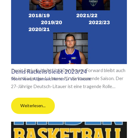
Denis Rackelis bleibt!!! #1Der Power Forward bleibt auch
Denis Rackelis bleibt 2023/24
für im Kader der 1. Herren für die kommende Saison. Der
96ers News
,
Allgemein
,
Herren 1
/ Von
Vincent
27-Jährige Deutsch-Litauer ist eine tragende Rolle…
Weiterlesen...