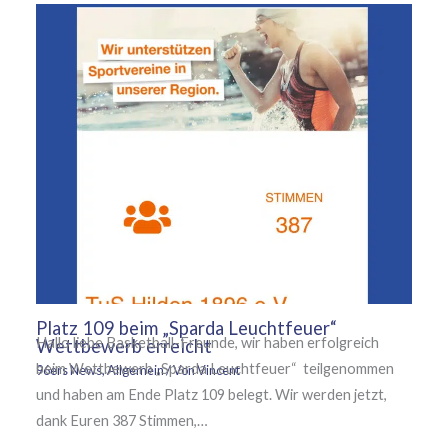
Platz 109 beim „Sparda Leuchtfeuer“
Hallo liebe Basketball-Freunde, wir haben erfolgreich
Wettbewerb erreicht
beim Wettbewerb „Sparda Leuchtfeuer“ teilgenommen
96ers News
,
Allgemein
/ Von
Vincent
und haben am Ende Platz 109 belegt. Wir werden jetzt,
dank Euren 387 Stimmen,…