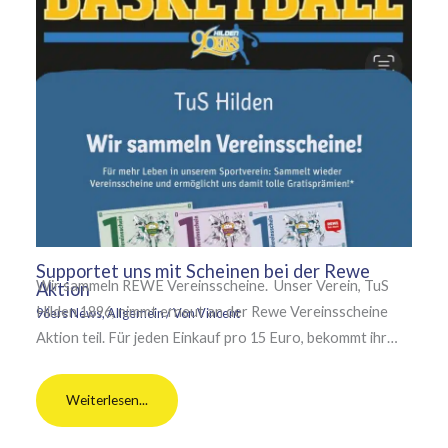
Supportet uns mit Scheinen bei der Rewe
Wir sammeln REWE Vereinsscheine. Unser Verein, TuS
Aktion
Hilden 1896, nimmt erneut an der Rewe Vereinsscheine
96ers News
,
Allgemein
/ Von
Vincent
Aktion teil. Für jeden Einkauf pro 15 Euro, bekommt ihr…
Weiterlesen...