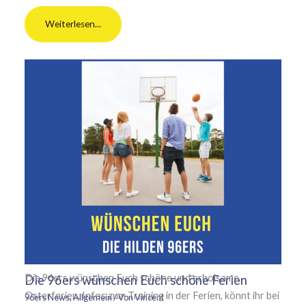
Weiterlesen...
Die 96ers wünschen Euch schöne und erholsame
Die 96ers wünschen Euch schöne Ferien
Osterferien. Infos zum Training in der Ferien, könnt ihr bei
96ers News
,
Allgemein
/ Von
Vincent