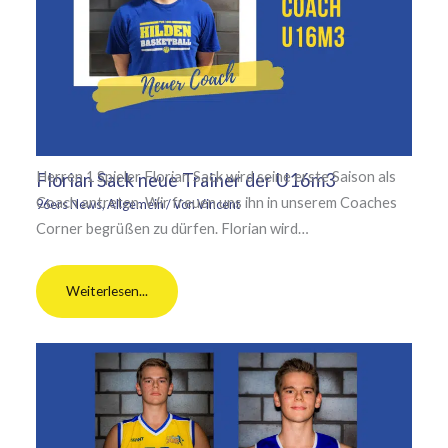
Herren 1 Spieler Florian Sack wird seine erste Saison als
Florian Sack neue Trainer der U16m3
Coach antreten. Wir freuen uns ihn in unserem Coaches
96ers News
,
Allgemein
/ Von
Vincent
Corner begrüßen zu dürfen. Florian wird…
Weiterlesen...