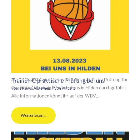
Am 13.08.2023 wird dieses Jahr die prakitsche Prüfung für
Trainer-C praktische Prüfung bei uns
den WBV C-Trainer Schein bei uns in Hilden durchgeführt.
96ers News
,
Allgemein
/ Von
Vincent
Alle Informationen könnt ihr auf der WBV…
Weiterlesen...