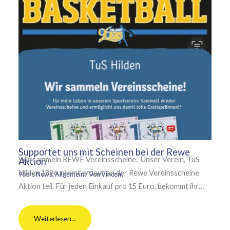
Supportet uns mit Scheinen bei der Rewe
Wir sammeln REWE Vereinsscheine. Unser Verein, TuS
Aktion
Hilden 1896, nimmt erneut an der Rewe Vereinsscheine
96ers News
,
Allgemein
/ Von
Vincent
Aktion teil. Für jeden Einkauf pro 15 Euro, bekommt ihr…
Weiterlesen...