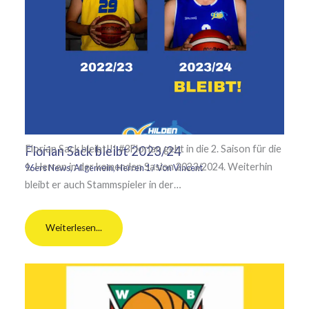
Florian Sack bleibt!!! #3Florian geht in die 2. Saison für die
Florian Sack bleibt 2023/24
1. Herren in der komenden Sasion 2023/2024. Weiterhin
96ers News
,
Allgemein
,
Herren 1
/ Von
Vincent
bleibt er auch Stammspieler in der…
Weiterlesen...