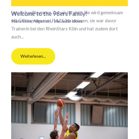
Herzlich willkommen Zainab Ibrahim. Sie wird gemeinsam
Welcome to the 96ers Family!
mit Gökhan unsere U14.2&3 trainieren, sie war davor
96ers News
,
Allgemein
/ Von
Justin Idowu
Trainerin bei den RheinStars Köln und hat zudem dort
auch…
Weiterlesen...