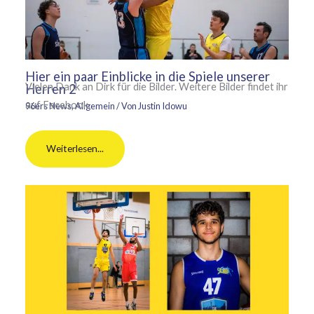
Hier ein paar Einblicke in die Spiele unserer
Vielen Dank an Dirk für die Bilder. Weitere Bilder findet ihr
Herren 2
auf Facebook.
96ers News
,
Allgemein
/ Von
Justin Idowu
Weiterlesen...