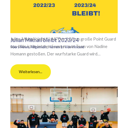
Julian Mikhail bleibt!!! #47Der 1,83 cm große Point Guard
Julian Mikhail bleibt 2023/24
aus Köln ist im letzten Sommer zum Team von Nadine
96ers News
,
Allgemein
,
Herren 1
/ Von
Vincent
Homann gestoßen. Der wurfstarke Guard wird…
Weiterlesen...