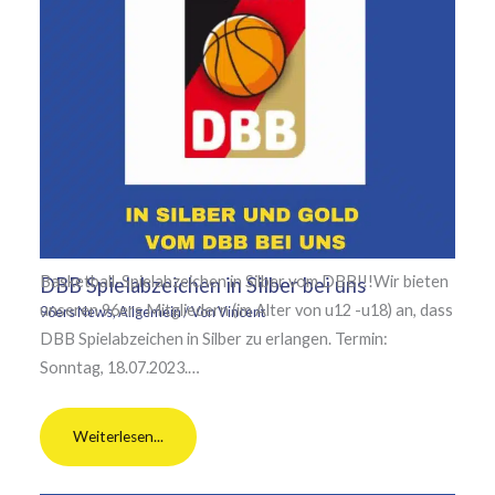
Basketball-Spielabzeichen in Silber vom DBB!!!Wir bieten
DBB Spielabzeichen in Silber bei uns
unseren 96ers Mitgliedern (im Alter von u12 -u18) an, dass
96ers News
,
Allgemein
/ Von
Vincent
DBB Spielabzeichen in Silber zu erlangen. Termin:
Sonntag, 18.07.2023.…
Weiterlesen...