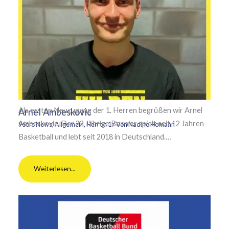
Als ersten Neuzugang der 1. Herren begrüßen wir Arnel
Arnel Ambeskovic
Ambeskovic. Der 22 Jährige Bosnier spielt seit 12 Jahren
96ers News
,
Allgemein
,
Herren 1
/ Von
Nadine Homann
Basketball und lebt seit 2018 in Deutschland.…
Weiterlesen...