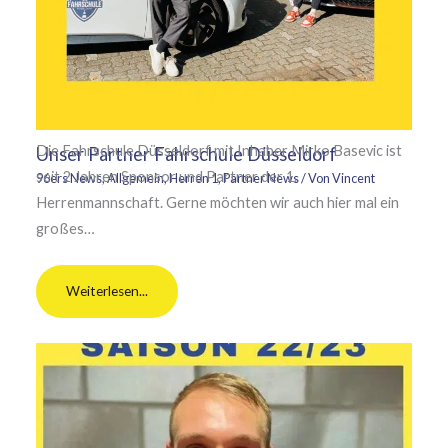
Die Fahrschule Düsseldorf mit Inhaber Mirko Basevic ist
Unser Partner Fahrschule Düsseldorf
seit 2 Jahren Sponsor und Partner der 1.
96ers News
,
Allgemein
,
Herren 1
,
Partner News
/ Von
Vincent
Herrenmannschaft. Gerne möchten wir auch hier mal ein
großes…
Weiterlesen...