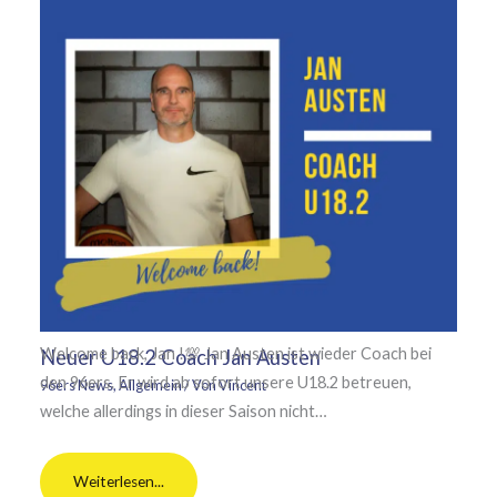
Welcome back, Jan !💯 Jan Austen ist wieder Coach bei
Neuer U18.2 Coach Jan Austen
den 96ers. Er wird ab sofort unsere U18.2 betreuen,
96ers News
,
Allgemein
/ Von
Vincent
welche allerdings in dieser Saison nicht…
Weiterlesen...